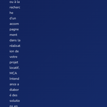
ou à la
recherc
he
d’un
accom
pagne
ment
dans la
réalisat
ion de
votre
projet
locatif,
MCA
Intend
ance a
élabor
é des
solutio
ns en