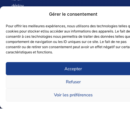
déploy
ant
Gérer le consentement
des
service
Pour offrir les meilleures expériences, nous utilisons des technologies telles 
cookies pour stocker et/ou accéder aux informations des appareils. Le fait de
s
consentir à ces technologies nous permettra de traiter des données telles que
d’inten
comportement de navigation ou les ID uniques sur ce site. Le fait de ne pas
dance
consentir ou de retirer son consentement peut avoir un effet négatif sur cert
et de
caractéristiques et fonctions.
concier
gerie.
Accepter
Forte
Refuser
de son
expérie
Voir les préférences
Accueil
Intendance
Conciergerie
Séjourner
Parte
nce
dans le
domai
ne du
nettoy