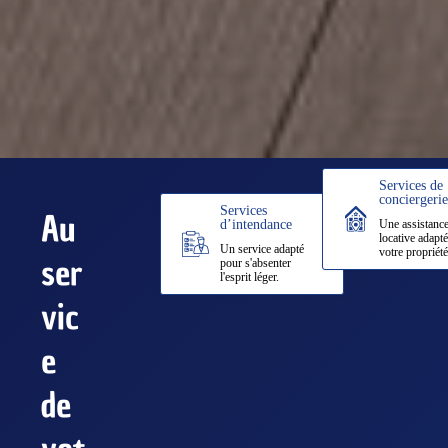
Services de
conciergerie
Services
Au
d’intendance
Une assistanc
locative adapté
Un service adapté
votre propriété
ser
pour s'absenter
l'esprit léger.
vic
e
de