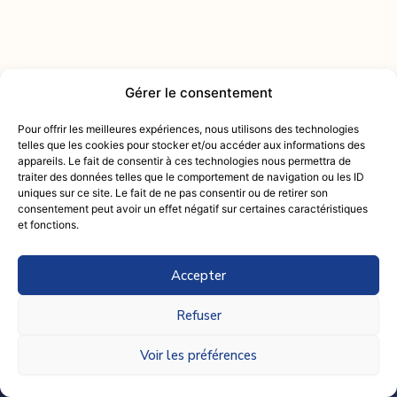
Gérer le consentement
Contactez-nous :
intendance@mcactiv.fr
Pour offrir les meilleures expériences, nous utilisons des technologies
du lundi au samedi
telles que les cookies pour stocker et/ou accéder aux informations des
09 83 33 54 25
appareils. Le fait de consentir à ces technologies nous permettra de
de 9h00 à 18h00
traiter des données telles que le comportement de navigation ou les ID
uniques sur ce site. Le fait de ne pas consentir ou de retirer son
Mentions Légales
consentement peut avoir un effet négatif sur certaines caractéristiques
Politique de confidentialité
et fonctions.
Conditions générales de vente
Accepter
Retou
© SARL MC ACTIV' - 2026, Tous droits réservés
en
Refuser
haut
Voir les préférences
Accueil
Intendance
Conciergerie
Séjourner
Partenaires