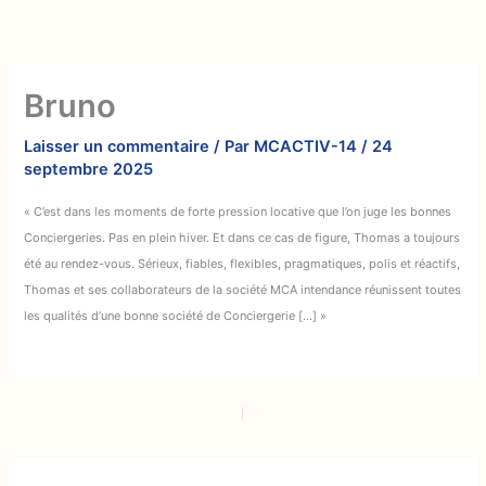
Aller
au
contenu
Bruno
Laisser un commentaire
/ Par
MCACTIV-14
/
24
septembre 2025
« C’est dans les moments de forte pression locative que l’on juge les bonnes
Conciergeries. Pas en plein hiver. Et dans ce cas de figure, Thomas a toujours
été au rendez-vous. Sérieux, fiables, flexibles, pragmatiques, polis et réactifs,
Thomas et ses collaborateurs de la société MCA intendance réunissent toutes
les qualités d’une bonne société de Conciergerie […] »
PRÉCÉDENT
SUIVANT