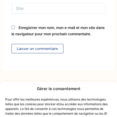
Site
Enregistrer mon nom, mon e-mail et mon site dans
le navigateur pour mon prochain commentaire.
Alternative:
Gérer le consentement
Contactez-nous :
intendance@mcactiv.fr
Pour offrir les meilleures expériences, nous utilisons des technologies
du lundi au samedi
telles que les cookies pour stocker et/ou accéder aux informations des
09 83 33 54 25
appareils. Le fait de consentir à ces technologies nous permettra de
de 9h00 à 18h00
Retou
traiter des données telles que le comportement de navigation ou les ID