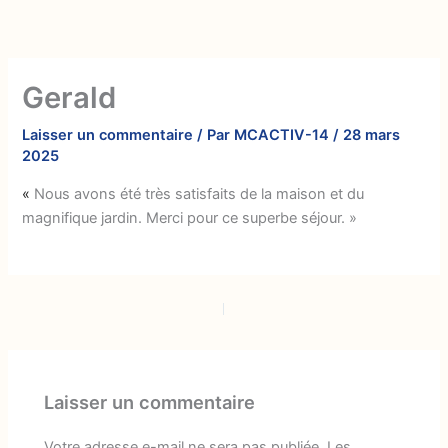
Aller
au
contenu
Gerald
Laisser un commentaire
/ Par
MCACTIV-14
/
28 mars
2025
«
Nous avons été très satisfaits de la maison et du
magnifique jardin. Merci pour ce superbe séjour. »
PRÉCÉDENT
SUIVANT
Laisser un commentaire
Votre adresse e-mail ne sera pas publiée.
Les