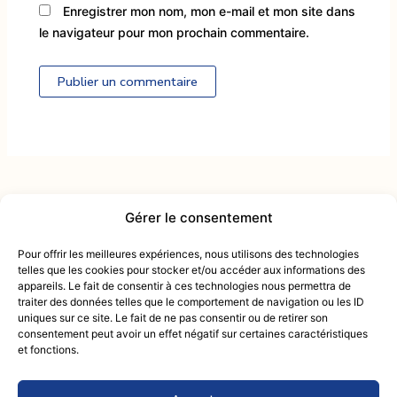
Enregistrer mon nom, mon e-mail et mon site dans
le navigateur pour mon prochain commentaire.
Alternative:
Gérer le consentement
Contactez-nous :
intendance@mcactiv.fr
Pour offrir les meilleures expériences, nous utilisons des technologies
du lundi au samedi
telles que les cookies pour stocker et/ou accéder aux informations des
09 83 33 54 25
appareils. Le fait de consentir à ces technologies nous permettra de
de 9h00 à 18h00
traiter des données telles que le comportement de navigation ou les ID
Retou
uniques sur ce site. Le fait de ne pas consentir ou de retirer son
Mentions Légales
consentement peut avoir un effet négatif sur certaines caractéristiques
en
Politique de confidentialité
et fonctions.
haut
Conditions générales de vente