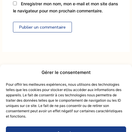
Enregistrer mon nom, mon e-mail et mon site dans
le navigateur pour mon prochain commentaire.
Alternative:
Gérer le consentement
Contactez-nous :
intendance@mcactiv.fr
Pour offrir les meilleures expériences, nous utilisons des technologies
du lundi au samedi
telles que les cookies pour stocker et/ou accéder aux informations des
09 83 33 54 25
appareils. Le fait de consentir à ces technologies nous permettra de
de 9h00 à 18h00
traiter des données telles que le comportement de navigation ou les ID
Retou
uniques sur ce site. Le fait de ne pas consentir ou de retirer son
Mentions Légales
consentement peut avoir un effet négatif sur certaines caractéristiques
en
Politique de confidentialité
et fonctions.
haut
Conditions générales de vente