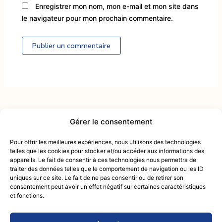
Enregistrer mon nom, mon e-mail et mon site dans
le navigateur pour mon prochain commentaire.
Alternative:
Gérer le consentement
Contactez-nous :
intendance@mcactiv.fr
Pour offrir les meilleures expériences, nous utilisons des technologies
du lundi au samedi
telles que les cookies pour stocker et/ou accéder aux informations des
09 83 33 54 25
appareils. Le fait de consentir à ces technologies nous permettra de
de 9h00 à 18h00
traiter des données telles que le comportement de navigation ou les ID
Retou
uniques sur ce site. Le fait de ne pas consentir ou de retirer son
Mentions Légales
consentement peut avoir un effet négatif sur certaines caractéristiques
en
Politique de confidentialité
et fonctions.
haut
Conditions générales de vente