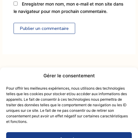
Enregistrer mon nom, mon e-mail et mon site dans
le navigateur pour mon prochain commentaire.
Alternative:
Gérer le consentement
Contactez-nous :
intendance@mcactiv.fr
Pour offrir les meilleures expériences, nous utilisons des technologies
du lundi au samedi
telles que les cookies pour stocker et/ou accéder aux informations des
09 83 33 54 25
appareils. Le fait de consentir à ces technologies nous permettra de
de 9h00 à 18h00
traiter des données telles que le comportement de navigation ou les ID
Retou
uniques sur ce site. Le fait de ne pas consentir ou de retirer son
Mentions Légales
consentement peut avoir un effet négatif sur certaines caractéristiques
en
Politique de confidentialité
et fonctions.
haut
Conditions générales de vente