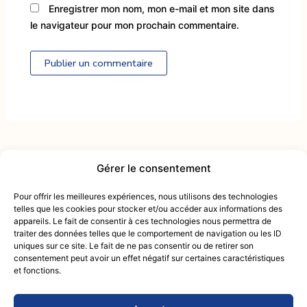
Enregistrer mon nom, mon e-mail et mon site dans
le navigateur pour mon prochain commentaire.
Alternative:
Gérer le consentement
Contactez-nous :
intendance@mcactiv.fr
Pour offrir les meilleures expériences, nous utilisons des technologies
du lundi au samedi
telles que les cookies pour stocker et/ou accéder aux informations des
09 83 33 54 25
appareils. Le fait de consentir à ces technologies nous permettra de
de 9h00 à 18h00
traiter des données telles que le comportement de navigation ou les ID
Retou
uniques sur ce site. Le fait de ne pas consentir ou de retirer son
Mentions Légales
consentement peut avoir un effet négatif sur certaines caractéristiques
en
Politique de confidentialité
et fonctions.
haut
Conditions générales de vente